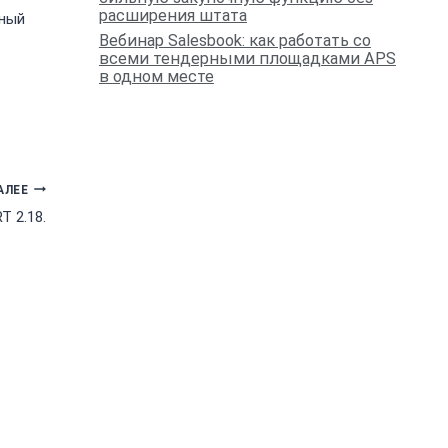
расширения штата
нный
Вебинар Salesbook: как работать со
всеми тендерными площадками APS
в одном месте
АЛЕЕ
T 2.18.