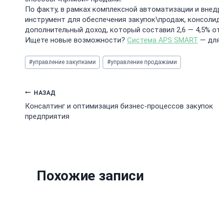
​По факту, в рамках комплексной автоматизации и вне
инструмент для обеспечения закупок\продаж, консоли
дополнительный доход, который составил 2,6 — 4,5% о
​Ищете новые возможности?
Система APS SMART
— для
Метки
#
управление закупками
#
управление продажами
записи:
Навигация
НАЗАД
Консалтинг и оптимизация бизнес-процессов закупок
по
предприятия
записям
Похожие записи