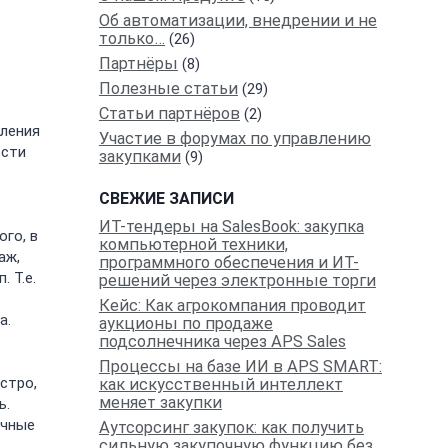
Об автоматизации, внедрении и не
только…
(26)
Партнёры
(8)
Полезные статьи
(29)
Статьи партнёров
(2)
вления
Участие в форумах по управлению
ости
закупками
(9)
СВЕЖИЕ ЗАПИСИ
ИT-тендеры на SalesBook: закупка
го, в
компьютерной техники,
аж,
программного обеспечения и ИТ-
 Т.е.
решений через электронные торги
Кейс: Как агрокомпания проводит
а.
аукционы по продаже
подсолнечника через APS Sales
Процессы на базе ИИ в APS SMART:
стро,
как искусственный интеллект
меняет закупки
ь.
ычные
Аутсорсинг закупок: как получить
сильную закупочную функцию без