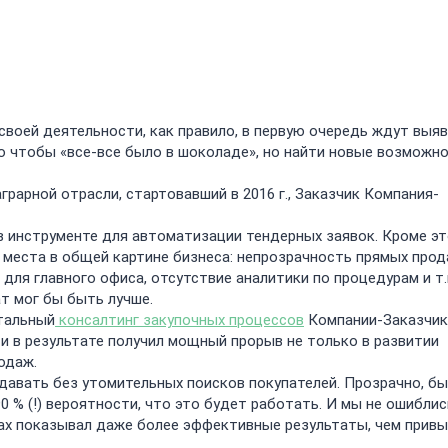
своей деятельности, как правило, в первую очередь ждут выя
то чтобы «все-все было в шоколаде», но найти новые возможн
рарной отрасли, стартовавший в 2016 г., Заказчик Компания-
в инструменте для автоматизации тендерных заявок. Кроме это
е места в общей картине бизнеса: непрозрачность прямых прод
я главного офиса, отсутствие аналитики по процедурам и т.п.
ат мог бы быть лучше.
тальный
консалтинг закупочных процессов
Компании-Заказчик
 и в результате получил мощный прорыв не только в развитии
одаж.
авать без утомительных поисков покупателей. Прозрачно, бы
% (!) вероятности, что это будет работать. И мы не ошиблис
ах показывал даже более эффективные результаты, чем прив