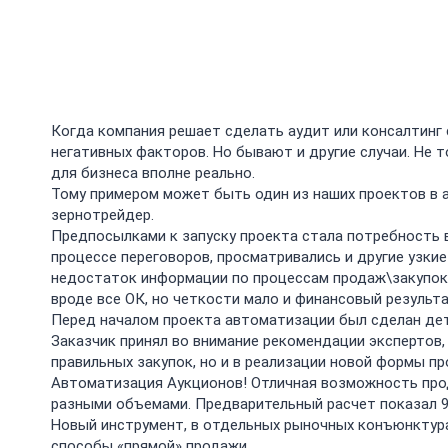
Когда компания решает сделать аудит или консалтинг 
негативных факторов. Но бывают и другие случаи. Не 
для бизнеса вполне реально.
Тому примером может быть один из наших проектов в аг
зернотрейдер.
​Предпосылками к запуску проекта стала потребность 
процессе переговоров, просматривались и другие узки
недостаток информации по процессам продаж\закупок дл
вроде все ОК, но четкости мало и финансовый результ
​Перед началом проекта автоматизации был сделан де
Заказчик принял во внимание рекомендации экспертов,
правильных закупок, но и в реализации новой формы пр
Автоматизация Аукционов! Отличная возможность прод
разными объемами. Предварительный расчет показал 90 
Новый инструмент, в отдельных рыночных конъюнктур
способы «прямой» продажи.