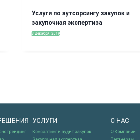
Услуги по аутсорсингу закупок и
закупочная экспертиза
3 декабря, 2019
РЕШЕНИЯ
УСЛУГИ
О НАС
ернотрейдинг
Консалтинг и аудит закупок
О Компании
во
Закупочная экспертиза
Партнёрам