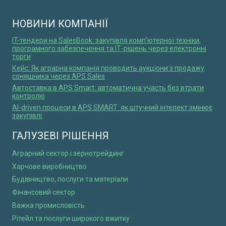
НОВИНИ КОМПАНІЇ
IT-тендери на SalesBook: закупівля комп’ютерної техніки,
програмного забезпечення та ІТ-рішень через електронні
торги
Кейс: Як аграрна компанія проводить аукціони з продажу
соняшника через APS Sales
Автоставка в APS Smart: автоматична участь без втрати
контролю
AI-driven процеси в APS SMART: як штучний інтелект змінює
закупівлі
ГАЛУЗЕВІ РІШЕННЯ
Аграрний сектор і зернотрейдинг
Харчове виробництво
Будівництво, послуги та матеріали
Фінансовий сектор
Важка промисловість
Рітейл та послуги широкого вжитку