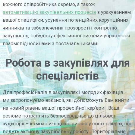
кожного співробітника окремо, а також
автоматизацію закупівельних процесів
з урахуванням
вашої специфіки, усунення потенційних корупційних
чинників та забезпечення прозорості і контролю
закупівель, побудову ефективної системи управління
взаємовідносинами з постачальниками.
Робота в закупівлях для
спеціалістів
Для професіоналів в закупівлях і молодих фахівців –
ми запропонуємо вакансії, які допоможуть Вам вийти
на новий рівень вашої професійної кар’єри! Ваші
резюме потраплять безпосередньо до цільової
аудиторії – компаній-лідерів ринків у своїх сферах, що
ведуть активну закупівельну роботу. Територіальне