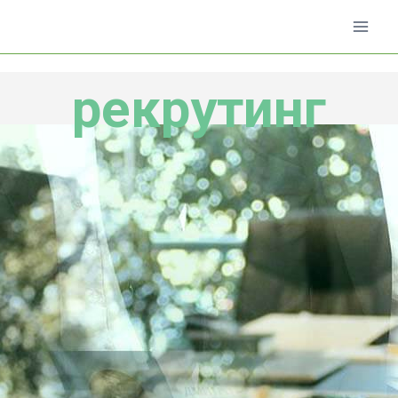
Перейти
до
вмісту
рекрутинг