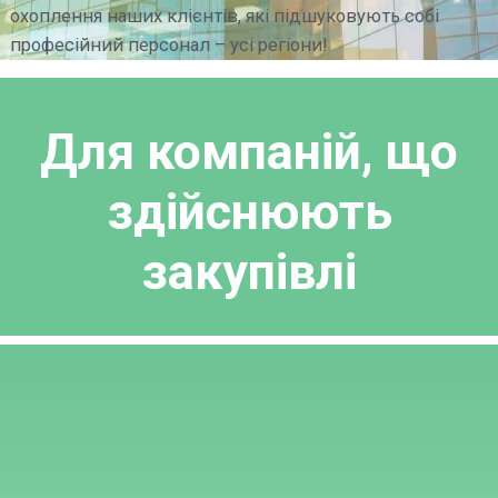
охоплення наших клієнтів, які підшуковують собі
професійний персонал – усі регіони!
Для компаній, що
здійснюють
закупівлі