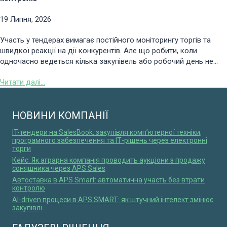
19 Липня, 2026
Участь у тендерах вимагає постійного моніторингу торгів та
швидкої реакції на дії конкурентів. Але що робити, коли
одночасно ведеться кілька закупівель або робочий день не...
Читати далі...
НОВИНИ КОМПАНІЇ
IT-тендери на SalesBook: закупівля комп’ютерної техніки,
програмного забезпечення та ІТ-рішень через електронні
торги
Кейс: Як аграрна компанія проводить аукціони з продажу
соняшника через APS Sales
Автоставка в APS Smart: автоматична участь без втрати
контролю
AI-driven процеси в APS SMART: як штучний інтелект змінює
закупівлі