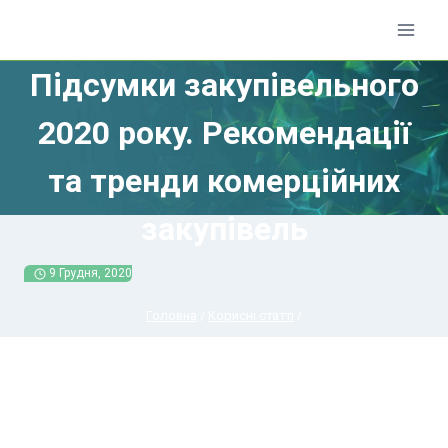
Перейти
до
вмісту
Підсумки закупівельного
2020 року. Рекомендації
та тренди комерційних
закупівель
9 Грудня, 2020
Головна
/
Кориснi статтi
/