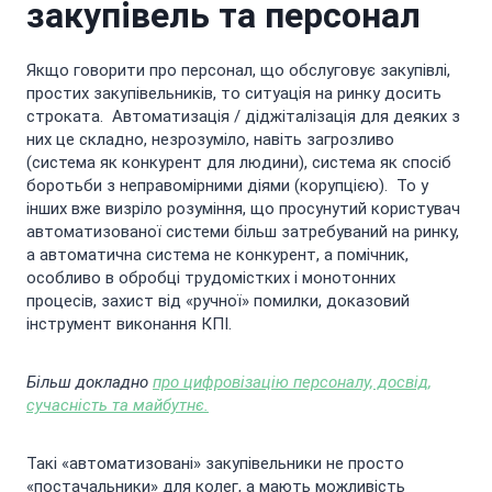
закупівель та персонал
Якщо говорити про персонал, що обслуговує закупівлі,
простих закупівельників, то ситуація на ринку досить
строката. Автоматизація / діджіталізація для деяких з
них це складно, незрозуміло, навіть загрозливо
(система як конкурент для людини), система як спосіб
боротьби з неправомірними діями (корупцією). То у
інших вже визріло розуміння, що просунутий користувач
автоматизованої системи більш затребуваний на ринку,
а автоматична система не конкурент, а помічник,
особливо в обробці трудомістких і монотонних
процесів, захист від «ручної» помилки, доказовий
інструмент виконання КПІ.
Більш докладно
про цифровізацію персоналу, досвід,
сучасність та майбутнє.
Такі «автоматизовані» закупівельники не просто
«постачальники» для колег, а мають можливість