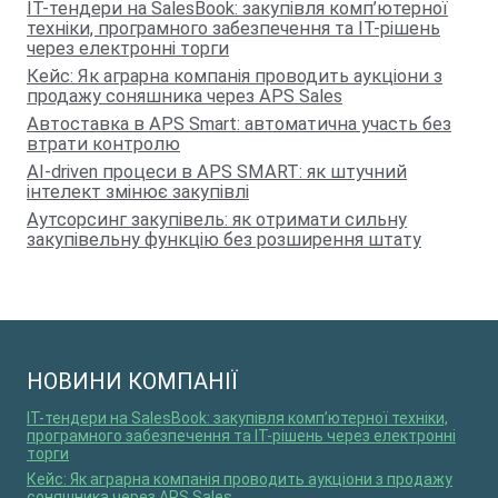
IT-тендери на SalesBook: закупівля комп’ютерної
техніки, програмного забезпечення та ІТ-рішень
через електронні торги
Кейс: Як аграрна компанія проводить аукціони з
продажу соняшника через APS Sales
Автоставка в APS Smart: автоматична участь без
втрати контролю
AI-driven процеси в APS SMART: як штучний
інтелект змінює закупівлі
Аутсорсинг закупівель: як отримати сильну
закупівельну функцію без розширення штату
НОВИНИ КОМПАНІЇ
IT-тендери на SalesBook: закупівля комп’ютерної техніки,
програмного забезпечення та ІТ-рішень через електронні
торги
Кейс: Як аграрна компанія проводить аукціони з продажу
соняшника через APS Sales