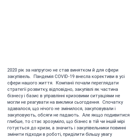
2020 рік за напругою не став винятком й для сфери
закупівель. Пандемія COVID-19 внесла корективи в усі
сфери нашого життя. Компанії почали переглядати
стратегії розвитку, відповідно, закупівлі як частина
бізнесу і базис в управлінні кризовими ситуаціями не
могли не реагувати на виклики сьогодення. Спочатку
здавалося, що нічого не змінилося, закуповували і
закуповують, обсяги не падають. Але якщо подивитися
глибше, то стає зрозуміло, що бізнес в тій чи іншій мірі
готується до кризи, а значить і закупівельники повинні
змінити підходи в роботі, приділити більшу увагу