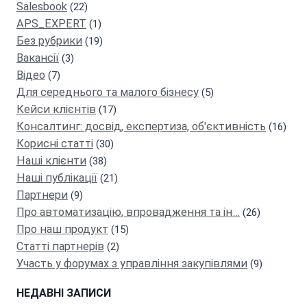
Salesbook
(22)
АPS_EXPERT
(1)
Без рубрики
(19)
Вакансії
(3)
Відео
(7)
Для середнього та малого бізнесу
(5)
Кейси клієнтів
(17)
Консалтинг: досвід, експертиза, об'єктивність
(16)
Кориснi статтi
(30)
Наші клієнти
(38)
Наші публікації
(21)
Партнeри
(9)
Про автоматизацію, впровадження та ін…
(26)
Про наш продукт
(15)
Статті партнерів
(2)
Участь у форумах з управління закупівлями
(9)
НЕДАВНІ ЗАПИСИ