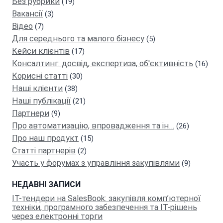
Без рубрики
(19)
Вакансії
(3)
Відео
(7)
Для середнього та малого бізнесу
(5)
Кейси клієнтів
(17)
Консалтинг: досвід, експертиза, об'єктивність
(16)
Кориснi статтi
(30)
Наші клієнти
(38)
Наші публікації
(21)
Партнeри
(9)
Про автоматизацію, впровадження та ін…
(26)
Про наш продукт
(15)
Статті партнерів
(2)
Участь у форумах з управління закупівлями
(9)
НЕДАВНІ ЗАПИСИ
IT-тендери на SalesBook: закупівля комп’ютерної
техніки, програмного забезпечення та ІТ-рішень
через електронні торги