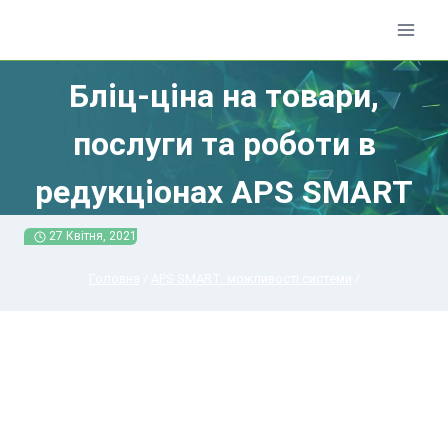
Перейти
до
вмісту
Бліц-ціна на товари,
послуги та роботи в
редукціонах APS SMART
27 Квітня, 2021
Головна
/
APS SMART: можливості системи
/