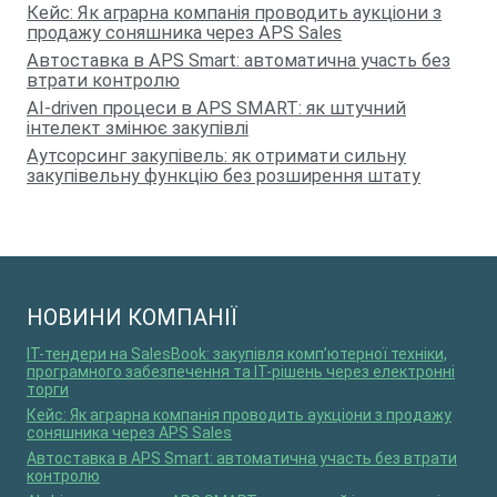
Кейс: Як аграрна компанія проводить аукціони з
продажу соняшника через APS Sales
Автоставка в APS Smart: автоматична участь без
втрати контролю
AI-driven процеси в APS SMART: як штучний
інтелект змінює закупівлі
Аутсорсинг закупівель: як отримати сильну
закупівельну функцію без розширення штату
НОВИНИ КОМПАНІЇ
IT-тендери на SalesBook: закупівля комп’ютерної техніки,
програмного забезпечення та ІТ-рішень через електронні
торги
Кейс: Як аграрна компанія проводить аукціони з продажу
соняшника через APS Sales
Автоставка в APS Smart: автоматична участь без втрати
контролю