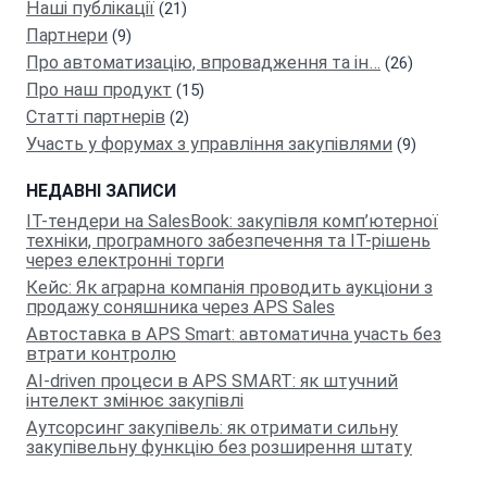
Наші публікації
(21)
Партнeри
(9)
Про автоматизацію, впровадження та ін…
(26)
Про наш продукт
(15)
Статті партнерів
(2)
Участь у форумах з управління закупівлями
(9)
НЕДАВНІ ЗАПИСИ
IT-тендери на SalesBook: закупівля комп’ютерної
техніки, програмного забезпечення та ІТ-рішень
через електронні торги
Кейс: Як аграрна компанія проводить аукціони з
продажу соняшника через APS Sales
Автоставка в APS Smart: автоматична участь без
втрати контролю
AI-driven процеси в APS SMART: як штучний
інтелект змінює закупівлі
Аутсорсинг закупівель: як отримати сильну
закупівельну функцію без розширення штату