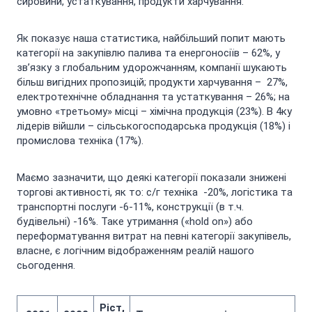
сировини, устаткування, продукти харчування.
Як показує наша статистика, найбільший попит мають
категорії на закупівлю палива та енергоносіїв – 62%, у
зв’язку з глобальним удорожчанням, компанії шукають
більш вигідних пропозицій; продукти харчування – 27%,
електротехнічне обладнання та устаткування – 26%; на
умовно «третьому» місці – хімічна продукція (23%). В 4ку
лідерів війшли – сільськогосподарська продукція (18%) і
промислова техніка (17%).
Маємо зазначити, що деякі категорії показали знижені
торгові активності, як то: с/г техніка -20%, логістика та
транспортні послуги -6-11%, конструкції (в т.ч.
будівельні) -16%. Таке утримання («hold on») або
переформатування витрат на певні категорії закупівель,
власне, є логічним відображенням реалій нашого
сьогодення.
Ріст,