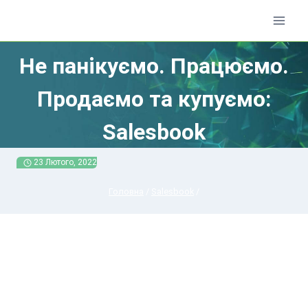
Перейти
до
вмісту
Не панікуємо. Працюємо.
Продаємо та купуємо:
Salesbook
23 Лютого, 2022
Головна
/
Salesbook
/