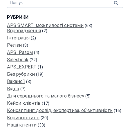
Пошук:
РУБРИКИ
APS SMART: можливості системи
(68)
Впровадження
(2)
Інтеграція
(2)
Релiзи
(8)
APS_Разом
(4)
Salesbook
(22)
АPS_EXPERT
(1)
Без рубрики
(19)
Вакансії
(3)
Відео
(7)
Для середнього та малого бізнесу
(5)
Кейси клієнтів
(17)
Консалтинг: досвід, експертиза, об'єктивність
(16)
Кориснi статтi
(30)
Наші клієнти
(38)