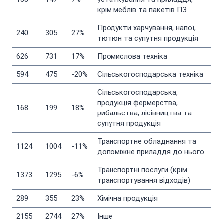
крім меблів та пакетів ПЗ
Продукти харчування, напої,
240
305
27%
тютюн та супутня продукція
626
731
17%
Промислова техніка
594
475
-20%
Сільськогосподарська техніка
Сільськогосподарська,
продукція фермерства,
168
199
18%
рибальства, лісівництва та
супутня продукція
Транспортне обладнання та
1124
1004
-11%
допоміжне приладдя до нього
Транспортні послуги (крім
1373
1295
-6%
транспортування відходів)
289
355
23%
Хімічна продукція
2155
2744
27%
Інше