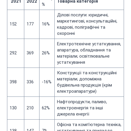
2021
2022
Товарна категорія
%
Ділові послуги: юридичні,
маркетингові, консультаційні,
152
177
16%
кадрові, поліграфічні та
охоронні
Електротехнічне устаткування,
апаратура, обладнання та
292
369
26%
матеріали; освітлювальне
устаткування
Конструкції та конструкційні
матеріали; допоміжна
398
336
-16%
будівельна продукція (крім
електроапаратури)
Нафтопродукти, паливо,
130
210
62%
електроенергія та інші
джерела енергії
Офісна та комп’ютерна техніка,
138
147
7%
устаткування та приладдя,